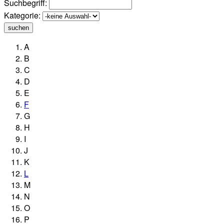
Suchbegriff:
Kategorie:
suchen
A
B
C
D
E
F
G
H
I
J
K
L
M
N
O
P