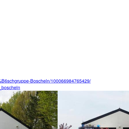
3%B6schgruppe-Boscheln/100066984765429/
e_boscheln