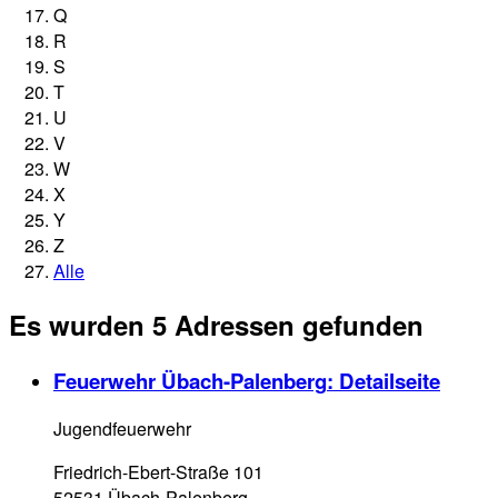
Q
R
S
T
U
V
W
X
Y
Z
Alle
Es wurden 5 Adressen gefunden
Feuerwehr Übach-Palenberg
: Detailseite
Jugendfeuerwehr
Friedrich-Ebert-Straße 101
52531 Übach-Palenberg