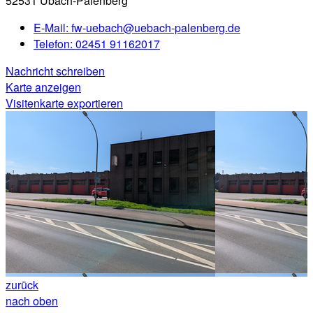
52531 Übach-Palenberg
E-Mail:
fw-uebach@uebach-palenberg.de
Telefon:
02451 91162017
Nachricht schreiben
Karte anzeigen
Visitenkarte exportieren
zurück
nach oben