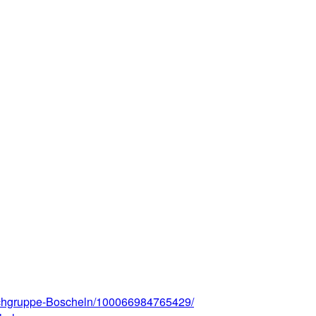
chgruppe-Boscheln/100066984765429/